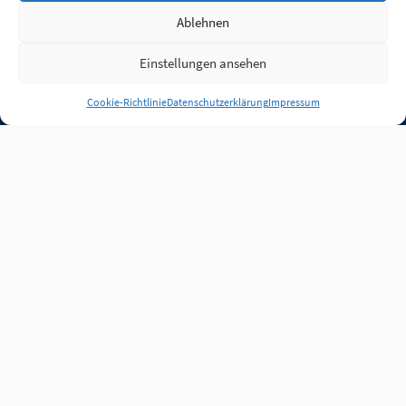
Ablehnen
Einstellungen ansehen
Anmelden
Cookie-Richtlinie
Datenschutzerklärung
Impressum
Jobs
Partner
FAQ
Quellen
Qualitätssicherung
WLO Beirat
Kontakt
Impressum
Datenschutz
Plug-in
Cookie-Richtlinie (EU)
Unsere Inhalte stehen
unter der Lizenz
CC BY
4.0
.
Für Inhalte von Partnern
achten Sie bitte auf die
Lizenzbedingungen der
verlinkten Webseiten.