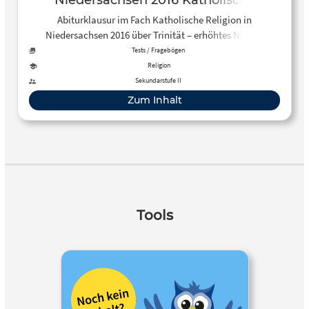
Niedersachsen 2016 Katholische
Religion Kurs auf erhöhtem
Abiturklausur im Fach Katholische Religion in
Anforderungsniveau (eA) Aufgabe 2
Niedersachsen 2016 über Trinität – erhöhtes Niveau
Tests / Fragebögen
Religion
Sekundarstufe II
Zum Inhalt
Tools