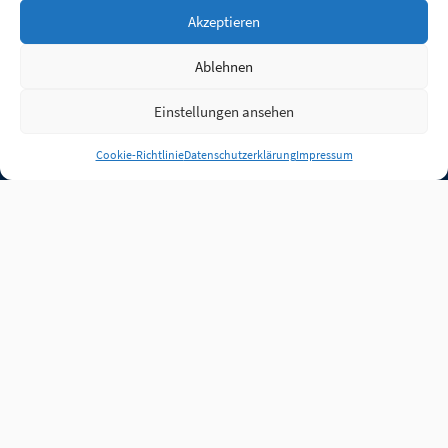
Akzeptieren
Ablehnen
Einstellungen ansehen
Anmelden
Cookie-Richtlinie
Datenschutzerklärung
Impressum
Jobs
Partner
FAQ
Quellen
Qualitätssicherung
WLO Beirat
Kontakt
Impressum
Datenschutz
Plug-in
Cookie-Richtlinie (EU)
Unsere Inhalte stehen
unter der Lizenz
CC BY
4.0
.
Für Inhalte von Partnern
achten Sie bitte auf die