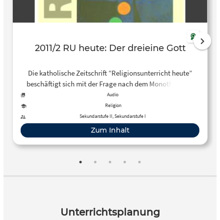
2011/2 RU heute: Der dreieine Gott
Die katholische Zeitschrift “Religionsunterricht heute”
beschäftigt sich mit der Frage nach dem Monotheismus
und der Trinität. Schwerpunkte: Gott, der Einzige. Zur
Audio
Entstehung des Monotheismus in Israel Der Glaube an den
Religion
dreieinen Gott als spezifisch christlicher Monotheismus,
Sekundarstufe II, Sekundarstufe I
Dreifaltigkeit – ein Lehrinhalt als Leerinhalt? Didaktische
Zum Inhalt
Überlegungen zu einem schwierigen Thema Trinität in der
Popmusik. Unterrichtseinstieg für die Sek. I
Unterrichtsplanung