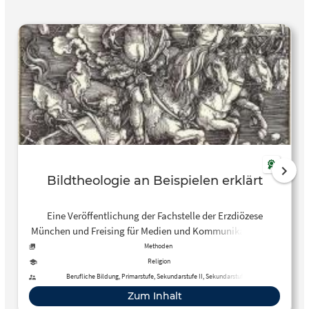
Bildtheologie an Beispielen erklärt
Eine Veröffentlichung der Fachstelle der Erzdiözese
München und Freising für Medien und Kommunikation mit
Gedanken zu folgenden (frei lizenzierten) Bildern: Jan von
Methoden
Eyck: Verkündigung Rothschild Canticles: Trinität Lucas
Religion
Cranach der Ältere: Jesus segnet die Kinder Adam
Berufliche Bildung, Primarstufe, Sekundarstufe II, Sekundarstufe I
Elsheimer: Flucht nach Ägypten Beatus von Liébana:
Zum Inhalt
Weltkarte Francisco de Zurbaran: Schweißtuch der