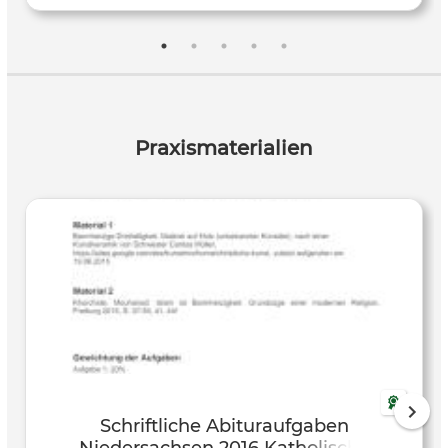
Veronica William de Brailes: Bilder zur Bibel Albrecht
Dürer: Die apokalyptischen Reiter Anonymus: Einhorn in
Gefangenschaft
Praxismaterialien
Schriftliche Abituraufgaben