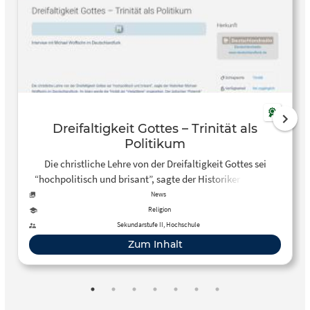
Dreifaltigkeit Gottes – Trinität als
Politikum
Die christliche Lehre von der Dreifaltigkeit Gottes sei
“hochpolitisch und brisant”, sagte der Historiker Michael
Wolffsohn im Deutschlandfunk. Im Islam werde die Trinität
News
als “Vielgötterei” angesehen. Der jüdischen “Polemik”
Religion
gegen die Lehre von der Dreifaltigkeit hält Wolffsohn
Sekundarstufe II, Hochschule
entgegen, es gebe einen “breiten gemeinsamen ethischen
Zum Inhalt
und theologischen Grundstock”.