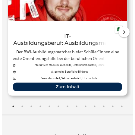
IT-
Ausbildungsberuf: Ausbildungsmatcher
Der BWI-Ausbildungsmatcher bietet Schüler*innen eine
erste Orientierungshilfe bei der beruflichen Orientierung im
Bereich der IT-Ausbildungsberufe.
Interaktives Medium, Webseite, Unterrichtsbaustein/-reihe
Allgemein, Berufliche Bildung
Sekundarstufe I, Sekundarstufe II, Hochschule
Zum Inhalt