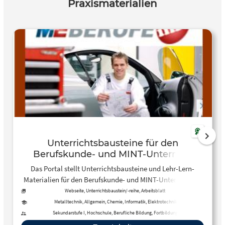
Praxismaterialien
Unterrichtsbausteine für den
Berufskunde- und MINT-Unterricht
Das Portal stellt Unterrichtsbausteine und Lehr-Lern-
Materialien für den Berufskunde- und MINT-Unterricht zur
Verfügung. Die Materialien sind auch für den
Webseite, Unterrichtsbaustein/-reihe, Arbeitsblatt
Distanzunterricht geeigent.
Metalltechnik, Allgemein, Chemie, Informatik, Elektrotechnik
Sekundarstufe I, Hochschule, Berufliche Bildung, Fortbildung