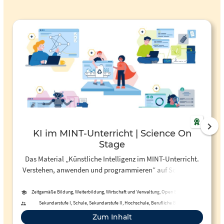
KI im MINT-Unterricht | Science On
Stage
Das Material „Künstliche Intelligenz im MINT-Unterricht.
Verstehen, anwenden und programmieren“ auf Science on
Stage Deutschland e.V. bietet praxisorientierte
Unterrichtseinheiten rund um das Thema Künstliche
Zeitgemäße Bildung, Weiterbildung, Wirtschaft und Verwaltung, Open Educational
Resources, MINT, Mediendidaktik, Medienbildung, Mathematik, Informatik,
Intelligenz. Es behandelt zentrale Aspekte wie Maschinelles
Sekundarstufe I, Schule, Sekundarstufe II, Hochschule, Berufliche Bildung,
Gesellschaftskunde, Ethik, Pädagogik, Berufliche Bildung
Fortbildung, Erwachsenenbildung, Primarstufe, Fernunterricht, Informelles Lernen,
Lernen, generative KI, neuronale Netze, Big Data sowie die
Zum Inhalt
Förderschule