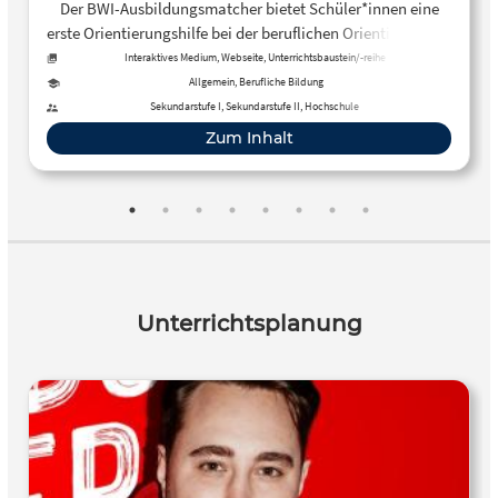
Der BWI-Ausbildungsmatcher bietet Schüler*innen eine
erste Orientierungshilfe bei der beruflichen Orientierung im
Bereich der IT-Ausbildungsberufe.
Interaktives Medium, Webseite, Unterrichtsbaustein/-reihe
Allgemein, Berufliche Bildung
Sekundarstufe I, Sekundarstufe II, Hochschule
Zum Inhalt
Unterrichtsplanung