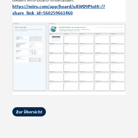
https://miro.com/app/board/uXjVO9PIqI8=/?
share_link_id=560259661460
Zur Übersicht