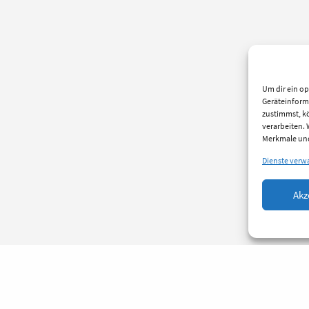
Um dir ein op
Geräteinform
zustimmst, kö
verarbeiten.
Merkmale und
Dienste verw
Akz