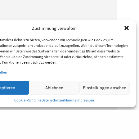
Zustimmung verwalten
timales Erlebnis zu bieten, verwenden wir Technologien wie Cookies, um
ationen zu speichern und/oder darauf zuzugreifen. Wenn du diesen Technologien
nnen wir Daten wie das Surfverhalten oder eindeutige IDs auf dieser Website
 Wenn du deine Zustimmung nicht erteilst oder zurückziehst, können bestimmte
 Funktionen beeinträchtigt werden.
alten
eptieren
Ablehnen
Einstellungen ansehen
Cookie-Richtlinie
Datenschutzerklärung
Impressum