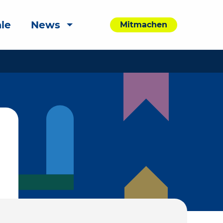
le
News
Mitmachen