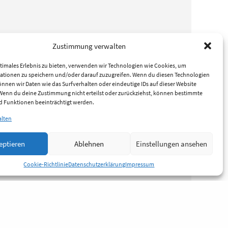
Zustimmung verwalten
timales Erlebnis zu bieten, verwenden wir Technologien wie Cookies, um
ationen zu speichern und/oder darauf zuzugreifen. Wenn du diesen Technologien
nnen wir Daten wie das Surfverhalten oder eindeutige IDs auf dieser Website
 Wenn du deine Zustimmung nicht erteilst oder zurückziehst, können bestimmte
 Funktionen beeinträchtigt werden.
alten
eptieren
Ablehnen
Einstellungen ansehen
Cookie-Richtlinie
Datenschutzerklärung
Impressum