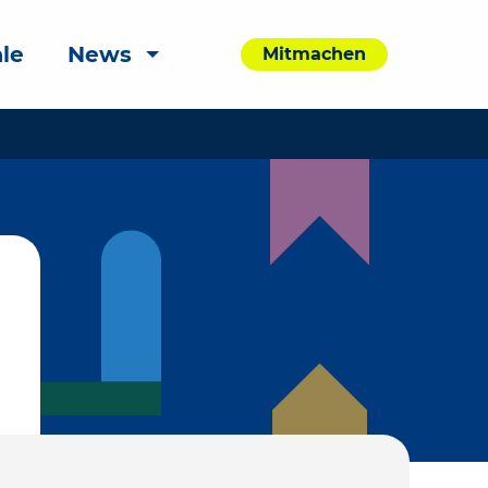
le
News
Mitmachen