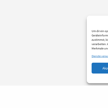
Um dir ein op
Geräteinform
zustimmst, kö
verarbeiten.
Merkmale und
Dienste verw
Akz