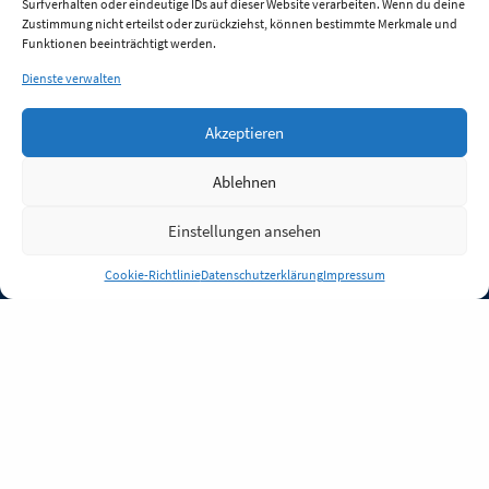
Surfverhalten oder eindeutige IDs auf dieser Website verarbeiten. Wenn du deine
Zustimmung nicht erteilst oder zurückziehst, können bestimmte Merkmale und
Funktionen beeinträchtigt werden.
Dienste verwalten
Akzeptieren
Ablehnen
Einstellungen ansehen
Anmelden
Cookie-Richtlinie
Datenschutzerklärung
Impressum
Jobs
Partner
FAQ
Quellen
Qualitätssicherung
WLO Beirat
Kontakt
Impressum
Datenschutz
Plug-in
Cookie-Richtlinie (EU)