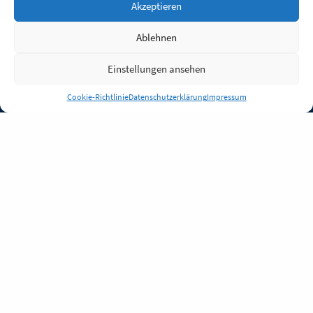
Akzeptieren
Ablehnen
Einstellungen ansehen
Anmelden
Cookie-Richtlinie
Datenschutzerklärung
Impressum
Jobs
Partner
FAQ
Quellen
Qualitätssicherung
WLO Beirat
Kontakt
Impressum
Datenschutz
Plug-in
Cookie-Richtlinie (EU)
Unsere Inhalte stehen
unter der Lizenz
CC BY
4.0
.
Für Inhalte von Partnern