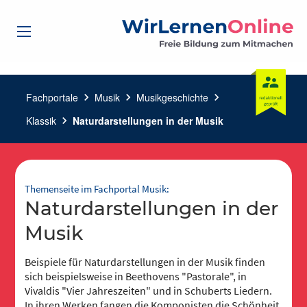
Fachportale
chevron_right
Musik
chevron_right
Musikgeschichte
chevron_right
Klassik
chevron_right
Naturdarstellungen in der Musik
Themenseite im Fachportal Musik:
Naturdarstellungen in der
Musik
Beispiele für Naturdarstellungen in der Musik finden
sich beispielsweise in Beethovens "Pastorale", in
Vivaldis "Vier Jahreszeiten" und in Schuberts Liedern.
In ihren Werken fangen die Komponisten die Schönheit