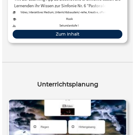
Lernenden ihr Wissen zur Sinfonie Nr. 6 “Pastorale”, indem
sie zu ausgewählten Musikbeispielen aus der Sinfonie –
Video, Interaktives Medium, Unterrichtsbaustein/-reihe, Kreative, offene Aktivität
eingespielt vom hr-Sinfonieorchester – die jeweils
Musik
dazugehörige Naturdarstellung zuordnen.
Sekundarstufe I
Zum Inhalt
Unterrichtsplanung