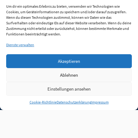
Um dir ein optimales Erlebnis zu bieten, verwenden wir Technologien wie
Cookies, um Geräteinformationen zu speichern und/oder darauf zuzugreifen.
Wenn du diesen Technologien zustimmst, können wir Daten wie das
Surfverhalten oder eindeutige IDs auf dieser Website verarbeiten. Wenn du deine
Zustimmung nicht erteilst oder zurückziehst, können bestimmte Merkmale und
Funktionen beeinträchtigt werden.
Dienste verwalten
Akzeptieren
Ablehnen
Einstellungen ansehen
Anmelden
Cookie-Richtlinie
Datenschutzerklärung
Impressum
Jobs
Partner
FAQ
Quellen
Qualitätssicherung
WLO Beirat
Kontakt
Impressum
Datenschutz
Plug-in