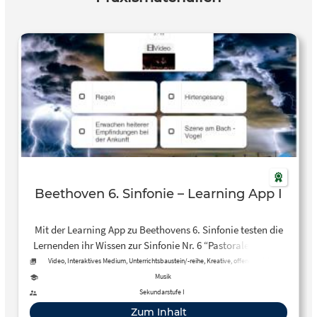
Beethoven 6. Sinfonie – Learning App I
Mit der Learning App zu Beethovens 6. Sinfonie testen die
Lernenden ihr Wissen zur Sinfonie Nr. 6 “Pastorale”, indem
sie zu ausgewählten Musikbeispielen aus der Sinfonie –
Video, Interaktives Medium, Unterrichtsbaustein/-reihe, Kreative, offene Aktivität
eingespielt vom hr-Sinfonieorchester – die jeweils
Musik
dazugehörige Naturdarstellung zuordnen.
Sekundarstufe I
Zum Inhalt