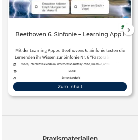
Beethoven 6. Sinfonie – Learning App I
Mit der Learning App zu Beethovens 6. Sinfonie testen die
Lernenden ihr Wissen zur Sinfonie Nr. 6 “Pastorale”, indem
sie zu ausgewählten Musikbeispielen aus der Sinfonie –
Video, Interaktives Medium, Unterrichtsbaustein/-reihe, Kreative, offene Aktivität
eingespielt vom hr-Sinfonieorchester – die jeweils
Musik
dazugehörige Naturdarstellung zuordnen.
Sekundarstufe I
Zum Inhalt
Praxismaterialien