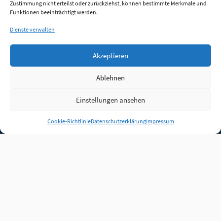
Zustimmung nicht erteilst oder zurückziehst, können bestimmte Merkmale und
Funktionen beeinträchtigt werden.
Dienste verwalten
Akzeptieren
Ablehnen
Einstellungen ansehen
Anmelden
Cookie-Richtlinie
Datenschutzerklärung
Impressum
Jobs
Partner
FAQ
Quellen
Qualitätssicherung
WLO Beirat
Kontakt
Impressum
Datenschutz
Plug-in
Cookie-Richtlinie (EU)