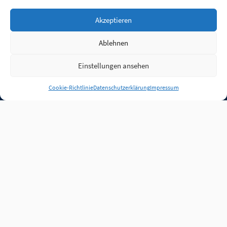
Akzeptieren
Ablehnen
Einstellungen ansehen
Anmelden
Cookie-Richtlinie
Datenschutzerklärung
Impressum
Jobs
Partner
FAQ
Quellen
Qualitätssicherung
WLO Beirat
Kontakt
Impressum
Datenschutz
Plug-in
Cookie-Richtlinie (EU)
Unsere Inhalte stehen
unter der Lizenz
CC BY
4.0
.
Für Inhalte von Partnern