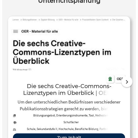
Unterrichtsplanung
OER
Die sechs Creative-Commons-
Lizenztypen im Überblick | OER –
Material für alle | bpb.de
Um den unterschiedlichen Bedürfnissen verschiedener
Publikationsstrategien gerecht zu werden, bietet CC
insgesamt sechs Lizenzen und zwei Public-Domain-
Bildungsangebot, Orientierungsinstrumente, Tool, Methoden
Werkzeuge an. Jede Lizenz beinhaltet eines oder mehrere
Schulfächer
von vier grundlegenden Elementen
Schule, Sekundarstufe II, Hochschule, Berufliche Bildung, Fortbildung
Zum Inhalt