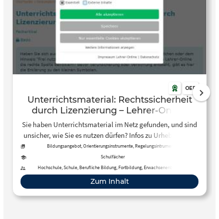
OER
Unterrichtsmaterial: Rechtssicherheit
durch Lizenzierung – Lehrer-Online
Sie haben Unterrichtsmaterial im Netz gefunden, und sind
unsicher, wie Sie es nutzen dürfen? Infos zu Urheberrecht,
OER und CC-Lizenzen finden Sie hier.
Bildungsangebot, Orientierungsinstrumente, Regelungsintrumente
Schulfächer
Hochschule, Schule, Berufliche Bildung, Fortbildung, Erwachsenenbildung,
Fernunterricht
Zum Inhalt