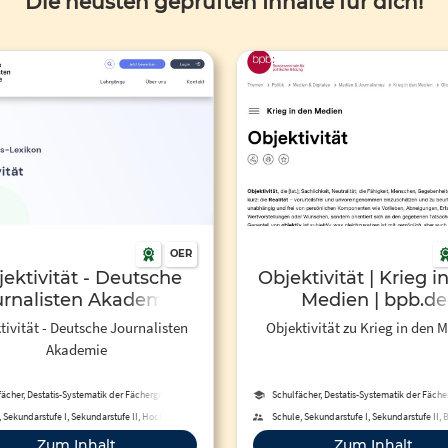
Die neusten geprüften Inhalte für dich!
OER
ektivität - Deutsche
Objektivität | Krieg i
urnalisten Akademie
Medien | bpb.de
tivität - Deutsche Journalisten
Objektivität zu Krieg in den 
Akademie
fächer, Destatis-Systematik der Fächergruppen,
Schulfächer, Destatis-Systematik der Fäch
Studienbereiche und Studienfächer
Studienbereiche und Studienfäche
 Sekundarstufe I, Sekundarstufe II, Hochschule,
Schule, Sekundarstufe I, Sekundarstufe II, 
iche Bildung, Fortbildung, Erwachsenenbildung
Bildung, Hochschule, Fortbildung,
Zum Inhalt
Zum Inhalt
Erwachsenenbildung, Fernunterrich