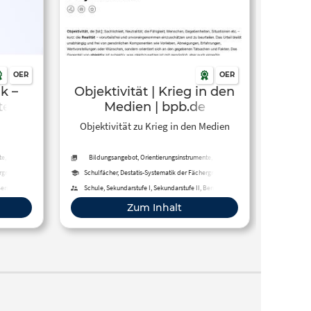
OER
OER
k –
Objektivität | Krieg in den
ten
Medien | bpb.de
Objektivität zu Krieg in den Medien
e, Tool,
Bildungsangebot, Orientierungsinstrumente, Tool,
Regelungsintrumente, Methoden
ergruppen,
Schulfächer, Destatis-Systematik der Fächergruppen,
r
Studienbereiche und Studienfächer
Berufliche
Schule, Sekundarstufe I, Sekundarstufe II, Berufliche
dung,
Bildung, Hochschule, Fortbildung,
Zum Inhalt
Erwachsenenbildung, Fernunterricht