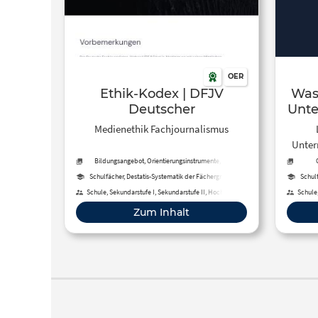
OER
Ethik-Kodex | DFJV
Was
Deutscher
Unte
Fachjournalisten-Verband
Medienethik Fachjournalismus
Unterr
u
Bildungsangebot, Orientierungsinstrumente, Tool,
Methoden
Sc
Schulfächer, Destatis-Systematik der Fächergruppen,
Schul
Studienbereiche und Studienfächer
Schule, Sekundarstufe I, Sekundarstufe II, Hochschule,
Schule,
Berufliche Bildung, Fortbildung, Erwachsenenbildung
Berufl
Ober
Zum Inhalt
Journa
Die 
<stro
habe