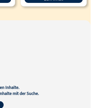
Journa
Die L
<stron
haben
en Inhalte.
halte mit der Suche.