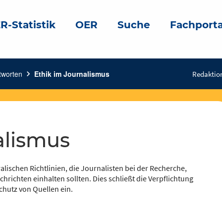
R-Statistik
OER
Suche
Fachporta
tworten
chevron_right
Ethik im Journalismus
Redaktio
alismus
alischen Richtlinien, die Journalisten bei der Recherche,
hrichten einhalten sollten. Dies schließt die Verpflichtung
chutz von Quellen ein.