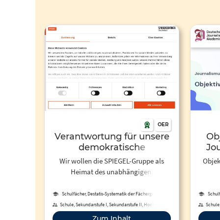
OER
Verantwortung für unsere
Obj
demokratische
Jo
Gesellschaft
Wir wollen die SPIEGEL-Gruppe als
Objek
Heimat des unab­hängigen,
investigativen Journalismus stärken
und sie zugleich zu einem innovativen
Schulfächer, Destatis-Systematik der Fächergruppen,
Schul
Studienbereiche und Studienfächer
multi­medialen Unter­nehmen weiter­
Schule, Sekundarstufe I, Sekundarstufe II, Hochschule,
Schule,
Berufliche Bildung, Fortbildung, Erwachsenenbildung,
Berufl
ent­wickeln.
Zum Inhalt
Fernunterricht