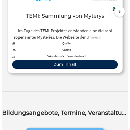
TEMI: Sammlung von Myterys
Im Zuge des TEMI-Projektes entstanden eine Vielzahl
sogenannter Mysteries. Die Webseite der Universität Wien
sammelt viele anschauliche Beispiele und gibt dir
Quelle
wertvolle didaktische Hintergrundinformationen zum
Chemie
Einsatz im Unterricht.
Sekundarstufe I, Sekundarstufe II
Zum Inhalt
Bildungsangebote, Termine, Veranstaltungen