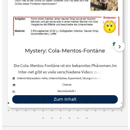
Mystery: Cola-Mentos-Fontäne
Die Cola-Mentos-Fontäne ist ein bekanntes Phänomen.Im
Inter-net gibt es viele verschiedene Videos zu diesem
Thema. Hier tauchen die Fontänennicht nur als
Unterrichtsbaustein/-reihe, Unterrichtsidee, Experiment, Übungsmaterial, Arbeitsblatt
ungewöhnliches Phänomen auf, sondern werden auch in
Chemie
künstlerischen Shows verwendet. Doch was ist der Grund
Sekundarstufe I
für diese Fontänenund wie lässt sich die Größe dieser
Zum Inhalt
Fontänenbeeinflussen?