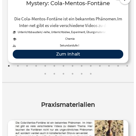
Mystery: Cola-Mentos-Fontäne
Die Cola-Mentos-Fontäne ist ein bekanntes Phänomen.Im
Inter-net gibt es viele verschiedene Videos zu diesem
Thema. Hier tauchen die Fontänennicht nur als
Unterrichtsbaustein/-reihe, Unterrichtsidee, Experiment, Übungsmaterial, Arbeitsblatt
ungewöhnliches Phänomen auf, sondern werden auch in
Chemie
künstlerischen Shows verwendet. Doch was ist der Grund
Sekundarstufe I
für diese Fontänenund wie lässt sich die Größe dieser
Zum Inhalt
Fontänenbeeinflussen?
Praxismaterialien