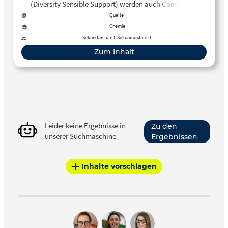
(Diversity Sensible Support) werden auch Comics mit
weiblichen Role Models eingesetzt. Die Comics gibt es hier
Quelle
als PDFs zum Download für den Chemieunterricht.
Chemie
Sekundarstufe I, Sekundarstufe II
Zum Inhalt
Leider keine Ergebnisse in
Zu den
unserer Suchmaschine
Ergebnissen
Inhalte vorschlagen