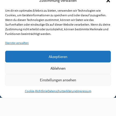
Zustimmung verwalten
Um dir ein optimales Erlebnis zu bieten, verwenden wir Technologien wie
Cookies, um Geräteinformationen zu speichern und/oder darauf zuzugreifen.
Wenn du diesen Technologien zustimmst, können wir Daten wie das
Surfverhalten oder eindeutige IDs auf dieser Website verarbeiten. Wenn du deine
Zustimmung nicht erteilst oder zurückziehst, können bestimmte Merkmale und
Funktionen beeinträchtigt werden.
Dienste verwalten
Akzeptieren
Ablehnen
Einstellungen ansehen
Anmelden
Cookie-Richtlinie
Datenschutzerklärung
Impressum
Jobs
Partner
FAQ
Quellen
Qualitätssicherung
WLO Beirat
Kontakt