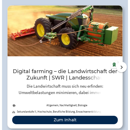
Digital farming – die Landwirtschaft der
Zukunft | SWR | Landesschau
Rheinland-Pfalz - YouTube
Die Landwirtschaft muss sich neu erfinden:
Umweltbelastungen minimieren, dabei immer mehr
Menschen ernähren. Digitale Landwirtschaft heißt die
Antwort auf diese Herausforderung. In diesem Video wird
Allgemein, Nachhaltigkeit, Biologie
erklärt, was das genau ist.
Sekundarstufe II, Hochschule, Berufliche Bildung, Erwachsenenbildung, Fortbildung
Zum Inhalt