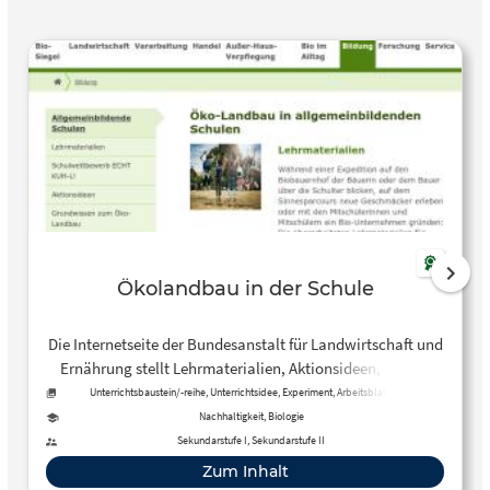
Ökolandbau in der Schule
Die Internetseite der Bundesanstalt für Landwirtschaft und
Ernährung stellt Lehrmaterialien, Aktionsideen, Wissen
und ein Bio-Quiz rund um den Ökolandbau zur Verfügung.
Unterrichtsbaustein/-reihe, Unterrichtsidee, Experiment, Arbeitsblatt, Tool
Nachhaltigkeit, Biologie
Sekundarstufe I, Sekundarstufe II
Zum Inhalt