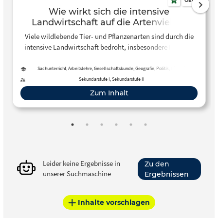
OER
Wie wirkt sich die intensive
Landwirtschaft auf die Artenvielfalt
aus?
Viele wildlebende Tier- und Pflanzenarten sind durch die
intensive Landwirtschaft bedroht, insbesondere Insekten
und Vögel. Eine große Rolle spielen dabei Monokulturen
und der Einsatz von Pflanzenschutzmitteln. Gleichzeitig
Sachunterricht, Arbeitslehre, Gesellschaftskunde, Geografie, Politik, Biologie
sichert die Landwirtschaft die Ernährung. Welche
Sekundarstufe I, Sekundarstufe II
Möglichkeiten gibt es, moderne landwirtschaftliche
Zum Inhalt
Produktion mit dem Schutz der Artenvielfalt zu
vereinbaren?
Leider keine Ergebnisse in
Zu den
unserer Suchmaschine
Ergebnissen
Inhalte vorschlagen