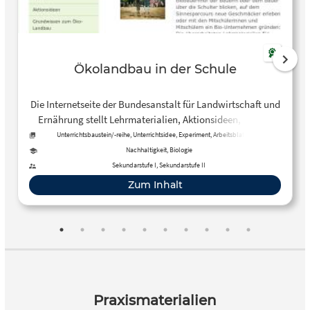
Ökolandbau in der Schule
Die Internetseite der Bundesanstalt für Landwirtschaft und
Ernährung stellt Lehrmaterialien, Aktionsideen, Wissen
und ein Bio-Quiz rund um den Ökolandbau zur Verfügung.
Unterrichtsbaustein/-reihe, Unterrichtsidee, Experiment, Arbeitsblatt, Tool
Nachhaltigkeit, Biologie
Sekundarstufe I, Sekundarstufe II
Zum Inhalt
Praxismaterialien