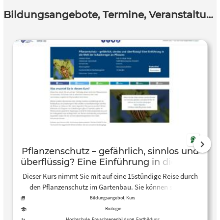
Bildungsangebote, Termine, Veranstaltungen
Pflanzenschutz – gefährlich, sinnlos und
überflüssig? Eine Einführung in die Welt
der Schaderreger an Pflanzen
Dieser Kurs nimmt Sie mit auf eine 15stündige Reise durch
den Pflanzenschutz im Gartenbau. Sie können sich an
zahlreichen Stationen über viele verschiedene Aspekte der
Bildungsangebot, Kurs
Phytomedizin informieren. Welche Insekten übernehmen
Biologie
eine wichtige Funktion als Nützlinge bei der Bekämpfung
Hochschule, Erwachsenenbildung, Fortbildung