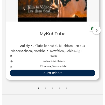
MyKuhTube
Auf My KuhTube kannst du Milchfamilien aus
Niedersachsen, Nordrhein-Westfalen, Schleswig-Holstein,
Rheinland-Pfalz und Saarland bei ihrer Arbeit begleiten.
Quelle
Nachhaltigkeit, Biologie
Primarstufe, Sekundarstufe I
Zum Inhalt