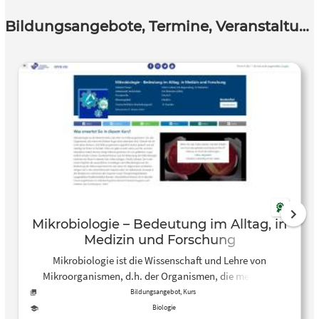
Bildungsangebote, Termine, Veranstaltungen
Mikrobiologie – Bedeutung im Alltag, in
Medizin und Forschung
Mikrobiologie ist die Wissenschaft und Lehre von
Mikroorganismen, d.h. der Organismen, die meist mit
bloßem Auge nicht erkennbar sind. Obwohl wir sie nicht
Bildungsangebot, Kurs
sehen können, sind Mikroorganismen eigentlich immer
Biologie