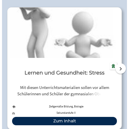
Lernen und Gesundheit: Stress
Mit diesen Unterrichtsmaterialien sollen vor allem
Schülerinnen und Schüler der gymnasialen Oberstufe
beziehungsweise junge Auszubildende für den Umgang mit
Stress am Arbeitsplatz, in der Schule und in der Freizeit
Zeitgemäße Bildung, Biologie
sensibilisiert werden. Denn wer lernt, seine persönlichen
Sekundarstufe II
Ressourcen realistisch einzuschätzen und sein
Zum Inhalt
Stressmanagement zu verbessern, kann rechtzeitig