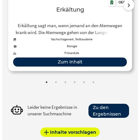
OER
Erkältung
Erkältung sagt man, wenn jemand an den Atemwegen
krank wird. Die Atemwege gehen von der Lunge über den
Hals und Rachen bis zu Mund und Nase. Wer erkältet ist,
Nachschlagewerk, Textbausteine
muss zum Beispiel husten, oder die Nase ist mit
Biologie
Nasenschleim verstopft. Eine Erkältung ist normalerweise
Primarstufe
harmlos und geht rasch von selbst wieder weg. In diesem
Zum Inhalt
Klexikon-Artikel können sich Schüler*innen über diese
Erkrankung informieren.
Leider keine Ergebnisse in
Zu den
unserer Suchmaschine
Ergebnissen
Inhalte vorschlagen