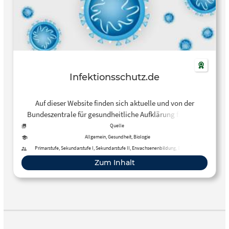
Infektionsschutz.de
Auf dieser Website finden sich aktuelle und von der
Bundeszentrale für gesundheitliche Aufklärung fachlich
geprüfte Informationen, Videos, Infografiken und
Quelle
Materialien rund um das Thema Infektionsschutz.
Allgemein, Gesundheit, Biologie
Primarstufe, Sekundarstufe I, Sekundarstufe II, Erwachsenenbildung, Berufliche
Bildung
Zum Inhalt