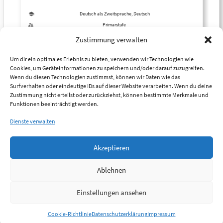
Deutsch als zweite Sprache lernen. Alle Texte sind
bearbeitet, so dass sie Erstlesern möglichst keine
Deutsch als Zweitsprache, Deutsch
sprachlichen Verständnisprobleme machen. Dazu gibt
Primarstufe
es Spiele und Geschichten zum Hören. Konzept und
Zum Inhalt
Zustimmung verwalten
Redaktion: Elisabeth Simon Autoren: Für die größte
Anzahl der Texte Elisabeth Simon, für einige Texte und
Um dir ein optimales Erlebnis zu bieten, verwenden wir Technologien wie
für die Hörgeschichten sind die Autoren deutlich
Cookies, um Geräteinformationen zu speichern und/oder darauf zuzugreifen.
Wenn du diesen Technologien zustimmst, können wir Daten wie das
benannt. Martin Baltscheit hat einige Hörgeschichten
Surfverhalten oder eindeutige IDs auf dieser Website verarbeiten. Wenn du deine
hinterlassen, mit denen er unser Programm
Zustimmung nicht erteilst oder zurückziehst, können bestimmte Merkmale und
unterstützt. Auf seiner eigenen Website findet man
Funktionen beeinträchtigt werden.
noch weitere Hörgeschichten. Übersetzungen:
Dienste verwalten
Türkisch: Marietta Rohrer-Ipekkaya und Cetin
Ipekkaya Russich: Tatjana Biermann und Irina Nohl
Italienisch: Veronica Terrone Arabisch: Leila
Akzeptieren
Chammaa
Ablehnen
Einstellungen ansehen
Cookie-Richtlinie
Datenschutzerklärung
Impressum