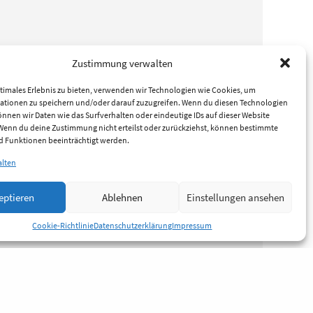
Zustimmung verwalten
timales Erlebnis zu bieten, verwenden wir Technologien wie Cookies, um
ationen zu speichern und/oder darauf zuzugreifen. Wenn du diesen Technologien
nnen wir Daten wie das Surfverhalten oder eindeutige IDs auf dieser Website
 Wenn du deine Zustimmung nicht erteilst oder zurückziehst, können bestimmte
 Funktionen beeinträchtigt werden.
alten
eptieren
Ablehnen
Einstellungen ansehen
Cookie-Richtlinie
Datenschutzerklärung
Impressum