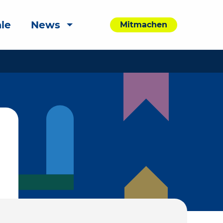
le
News
Mitmachen