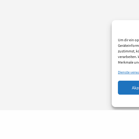
Um dir ein op
Geräteinform
zustimmst, kö
verarbeiten.
Merkmale und
Dienste verw
Akz