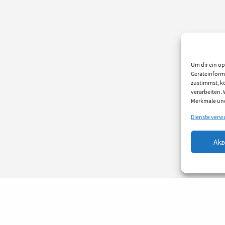
Um dir ein op
Geräteinform
zustimmst, kö
verarbeiten.
Merkmale und
Dienste verw
Akz