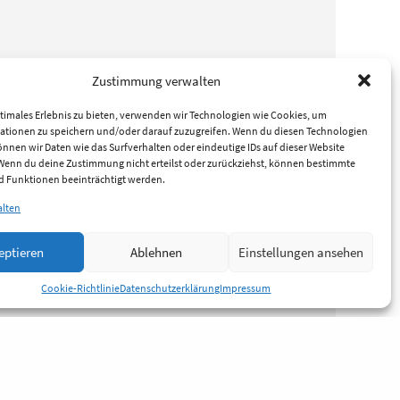
Zustimmung verwalten
timales Erlebnis zu bieten, verwenden wir Technologien wie Cookies, um
ationen zu speichern und/oder darauf zuzugreifen. Wenn du diesen Technologien
nnen wir Daten wie das Surfverhalten oder eindeutige IDs auf dieser Website
 Wenn du deine Zustimmung nicht erteilst oder zurückziehst, können bestimmte
 Funktionen beeinträchtigt werden.
alten
eptieren
Ablehnen
Einstellungen ansehen
Cookie-Richtlinie
Datenschutzerklärung
Impressum