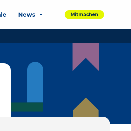
le
News
Mitmachen