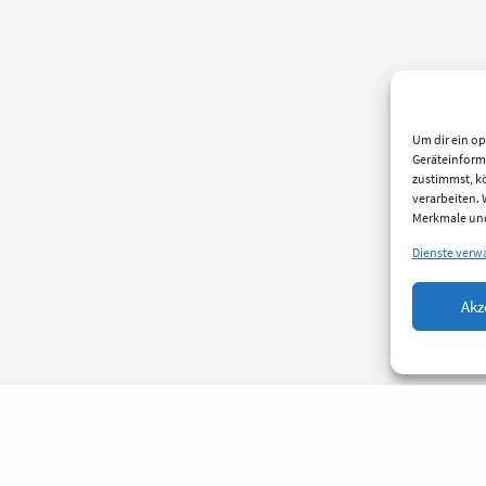
Um dir ein op
Geräteinform
zustimmst, kö
verarbeiten.
Merkmale und
Dienste verw
Akz