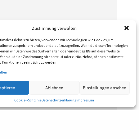
Zustimmung verwalten
timales Erlebnis zu bieten, verwenden wir Technologien wie Cookies, um
ationen zu speichern und/oder darauf zuzugreifen. Wenn du diesen Technologien
nnen wir Daten wie das Surfverhalten oder eindeutige IDs auf dieser Website
 Wenn du deine Zustimmung nicht erteilst oder zurückziehst, können bestimmte
 Funktionen beeinträchtigt werden.
alten
eptieren
Ablehnen
Einstellungen ansehen
Cookie-Richtlinie
Datenschutzerklärung
Impressum