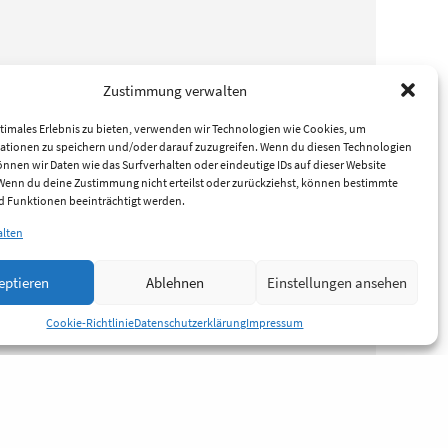
Zustimmung verwalten
timales Erlebnis zu bieten, verwenden wir Technologien wie Cookies, um
ationen zu speichern und/oder darauf zuzugreifen. Wenn du diesen Technologien
nnen wir Daten wie das Surfverhalten oder eindeutige IDs auf dieser Website
 Wenn du deine Zustimmung nicht erteilst oder zurückziehst, können bestimmte
 Funktionen beeinträchtigt werden.
alten
eptieren
Ablehnen
Einstellungen ansehen
Cookie-Richtlinie
Datenschutzerklärung
Impressum