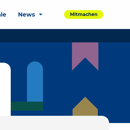
le
News
Mitmachen