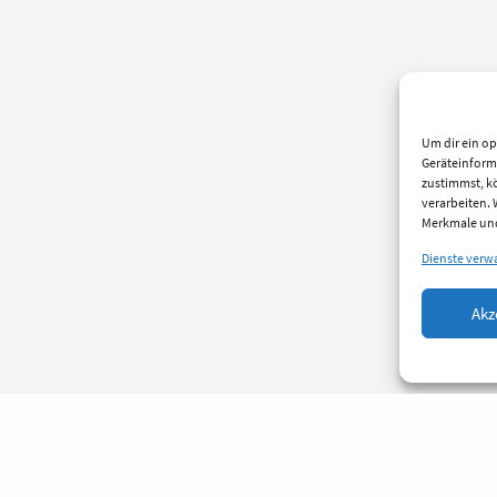
Um dir ein op
Geräteinform
zustimmst, kö
verarbeiten.
Merkmale und
Dienste verw
Akz