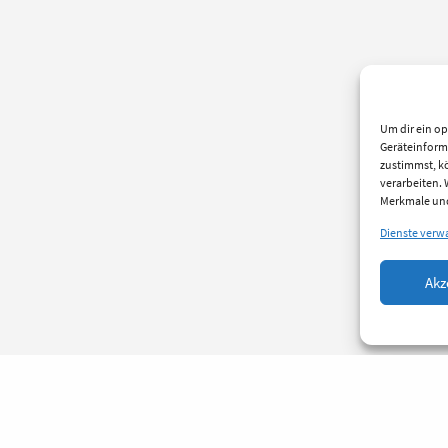
Um dir ein op
Geräteinform
zustimmst, kö
verarbeiten.
Merkmale und
Dienste verw
Akz