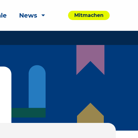
le
News
Mitmachen