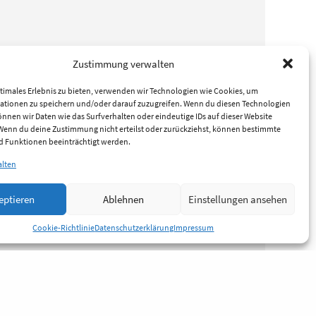
Zustimmung verwalten
timales Erlebnis zu bieten, verwenden wir Technologien wie Cookies, um
ationen zu speichern und/oder darauf zuzugreifen. Wenn du diesen Technologien
nnen wir Daten wie das Surfverhalten oder eindeutige IDs auf dieser Website
 Wenn du deine Zustimmung nicht erteilst oder zurückziehst, können bestimmte
 Funktionen beeinträchtigt werden.
alten
eptieren
Ablehnen
Einstellungen ansehen
Cookie-Richtlinie
Datenschutzerklärung
Impressum