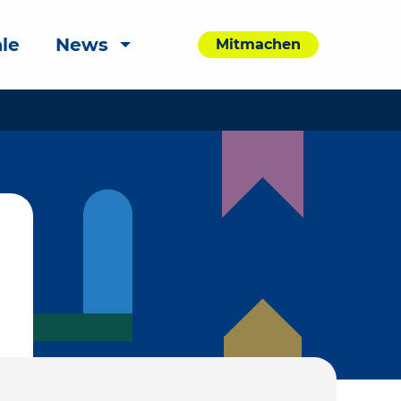
le
News
Mitmachen