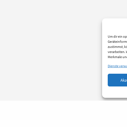
Um dir ein op
Geräteinform
zustimmst, kö
verarbeiten.
Merkmale und
Dienste verw
Akz