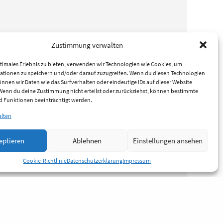
Zustimmung verwalten
timales Erlebnis zu bieten, verwenden wir Technologien wie Cookies, um
ationen zu speichern und/oder darauf zuzugreifen. Wenn du diesen Technologien
nnen wir Daten wie das Surfverhalten oder eindeutige IDs auf dieser Website
 Wenn du deine Zustimmung nicht erteilst oder zurückziehst, können bestimmte
 Funktionen beeinträchtigt werden.
alten
eptieren
Ablehnen
Einstellungen ansehen
Cookie-Richtlinie
Datenschutzerklärung
Impressum