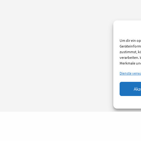
Um dir ein op
Geräteinform
zustimmst, kö
verarbeiten.
Merkmale und
Dienste verw
Akz