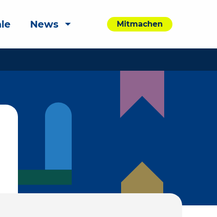
le
News
Mitmachen