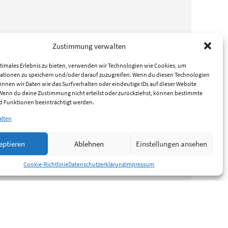
Zustimmung verwalten
timales Erlebnis zu bieten, verwenden wir Technologien wie Cookies, um
ationen zu speichern und/oder darauf zuzugreifen. Wenn du diesen Technologien
nnen wir Daten wie das Surfverhalten oder eindeutige IDs auf dieser Website
 Wenn du deine Zustimmung nicht erteilst oder zurückziehst, können bestimmte
 Funktionen beeinträchtigt werden.
alten
eptieren
Ablehnen
Einstellungen ansehen
Cookie-Richtlinie
Datenschutzerklärung
Impressum