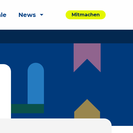
le
News
Mitmachen