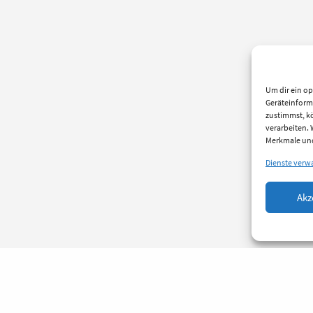
Um dir ein op
Geräteinform
zustimmst, kö
verarbeiten.
Merkmale und
Dienste verw
Akz