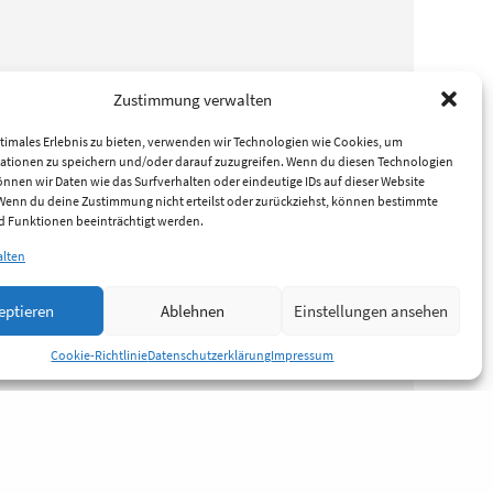
Zustimmung verwalten
timales Erlebnis zu bieten, verwenden wir Technologien wie Cookies, um
ationen zu speichern und/oder darauf zuzugreifen. Wenn du diesen Technologien
nnen wir Daten wie das Surfverhalten oder eindeutige IDs auf dieser Website
 Wenn du deine Zustimmung nicht erteilst oder zurückziehst, können bestimmte
 Funktionen beeinträchtigt werden.
alten
eptieren
Ablehnen
Einstellungen ansehen
Cookie-Richtlinie
Datenschutzerklärung
Impressum