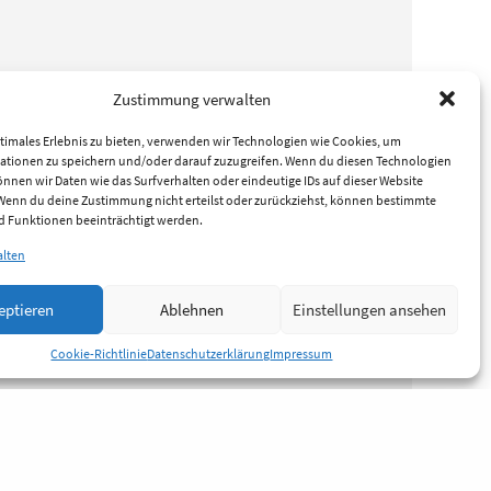
Zustimmung verwalten
timales Erlebnis zu bieten, verwenden wir Technologien wie Cookies, um
ationen zu speichern und/oder darauf zuzugreifen. Wenn du diesen Technologien
nnen wir Daten wie das Surfverhalten oder eindeutige IDs auf dieser Website
 Wenn du deine Zustimmung nicht erteilst oder zurückziehst, können bestimmte
 Funktionen beeinträchtigt werden.
alten
eptieren
Ablehnen
Einstellungen ansehen
Cookie-Richtlinie
Datenschutzerklärung
Impressum