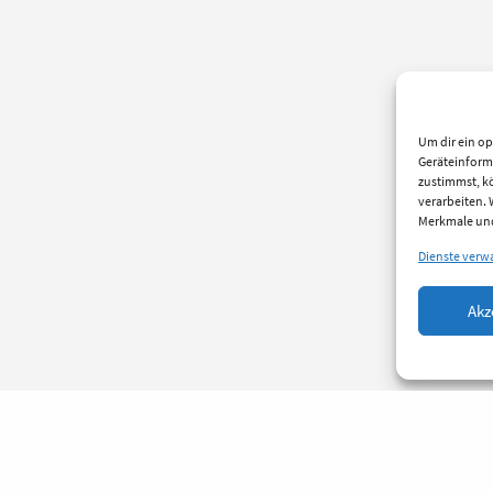
Um dir ein op
Geräteinform
zustimmst, kö
verarbeiten.
Merkmale und
Dienste verw
Akz