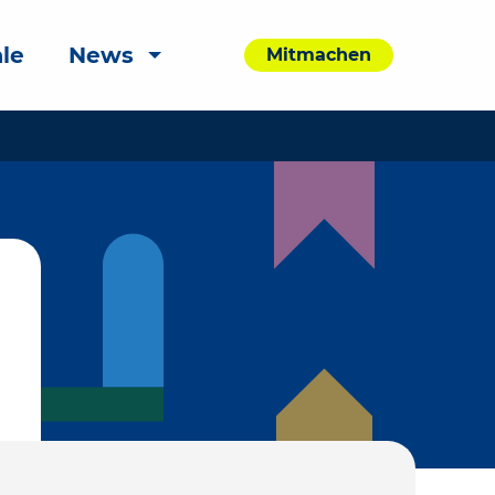
le
News
Mitmachen