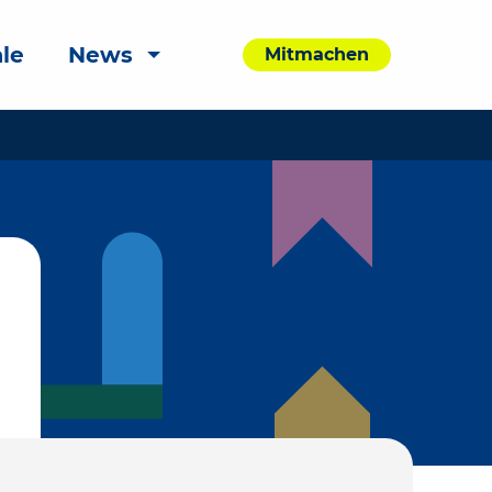
le
News
Mitmachen