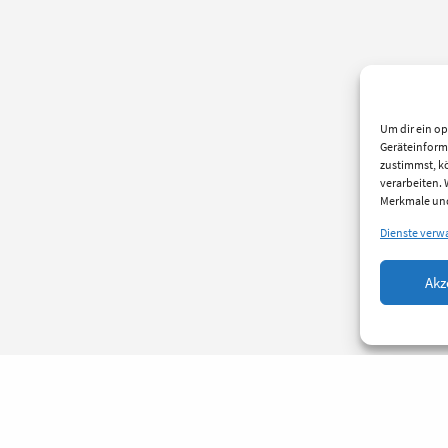
Um dir ein op
Geräteinform
zustimmst, kö
verarbeiten.
Merkmale und
Dienste verw
Akz