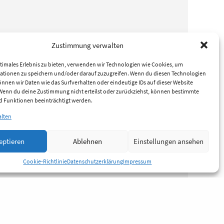
Zustimmung verwalten
timales Erlebnis zu bieten, verwenden wir Technologien wie Cookies, um
ationen zu speichern und/oder darauf zuzugreifen. Wenn du diesen Technologien
nnen wir Daten wie das Surfverhalten oder eindeutige IDs auf dieser Website
 Wenn du deine Zustimmung nicht erteilst oder zurückziehst, können bestimmte
 Funktionen beeinträchtigt werden.
alten
eptieren
Ablehnen
Einstellungen ansehen
Cookie-Richtlinie
Datenschutzerklärung
Impressum