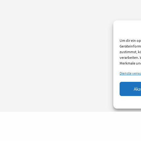
Um dir ein op
Geräteinform
zustimmst, kö
verarbeiten.
Merkmale und
Dienste verw
Akz